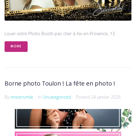
Louer votre Photo Booth pas cher à Aix-en-Provence, 13.
MORE
Borne photo Toulon ! La fête en photo !
By
mistersmile
In
Uncategorized
Posted
24 janvier 2026